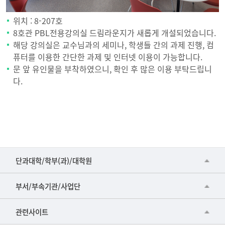
위치 : 8-207호
8호관 PBL전용강의실 드림라운지가 새롭게 개설되었습니다.
해당 강의실은 교수님과의 세미나, 학생들 간의 과제 진행, 컴
퓨터를 이용한 간단한 과제 및 인터넷 이용이 가능합니다.
문 앞 유인물을 부착하였으니, 확인 후 많은 이용 부탁드립니
다.
■인문대학
단과대학/학부(과)/대학원
▷국어국문학부
공동기기센터
부서/부속기관/사업단
▷영어영문학과
공학교육혁신센터
건강가정지원센터
관련사이트
▷일본어·일본학과
과학영재교육원